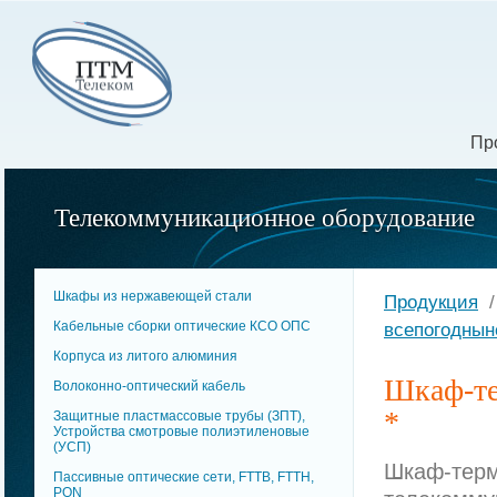
Пр
Телекоммуникационное оборудование
Шкафы из нержавеющей стали
Продукция
Кабельные сборки оптические КСО ОПC
всепогоднын
Корпуса из литого алюминия
Шкаф-те
Волоконно-оптический кабель
*
Защитные пластмассовые трубы (ЗПТ),
Устройства смотровые полиэтиленовые
(УСП)
Шкаф-терм
Пассивные оптические сети, FTTB, FTTH,
PON