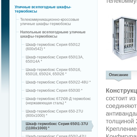
телекомму
Уличные всепогодные шкафы-
термобоксы
Телекоммуникационно-кроссовые
уличные шкафы-термобоксы
Напольные всепогодныне уличные
шкафы-термобоксы
Шкаф-термобокс Серия 650\12
(600х542) *
Шкаф-термобокс Серия 650\13А,
650\14А *
Шкаф-термобокс Серии 650\16,
650\18, 650\24, 650\26 *
Описание
Шкаф-термобокс Серия 650\22-48U *
Конструк
Шкаф-термобокс Серия 650\30 *
состоит из
Шкаф-термобокс 672\08-Д термобокс
(нержавеющая сталь) *
соединяют
Шкаф-термобокс Серия 650-27U
антиванда
(800x1000) *
толщиной 
Шкаф-термобокс Серия 650\1-37U
Крепление
(1100x1000) *
Конфигура
Шкаф-термобокс Серия 650\2-42U