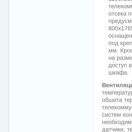
телеком
отсека 
предусм
800х176
оснащен
под кре
мм. Кро
на разм
доступ в
шкафа.
Вентиляци
температу
обшита те
телекомму
систем кон
необходим
датчики, 