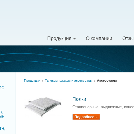
Продукция
О компании
Отз
Продукция
/
Телеком. шкафы и аксессуары
/
Аксессуары
ОПC
Полки
Стационарные, выдвижные, конс
),
ые
TH,