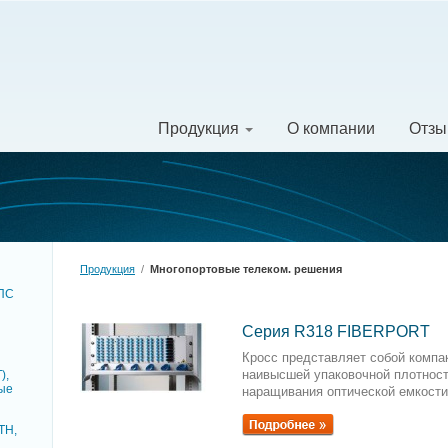
Продукция
О компании
Отз
Продукция
/
Многопортовые телеком. решения
ОПC
Серия R318 FIBERPORT
Кросс представляет собой компа
наивысшей упаковочной плотност
),
ые
наращивания оптической емкости 
TH,