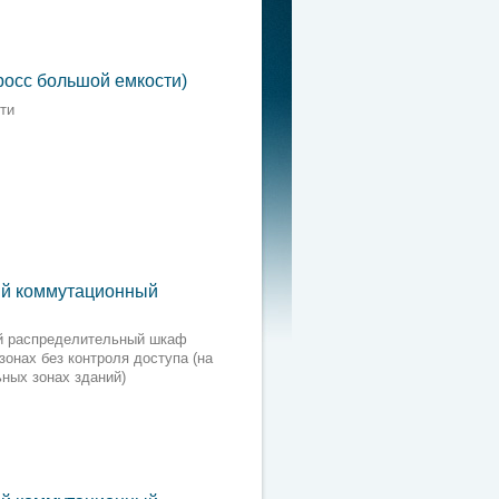
росс большой емкости)
ти
ый коммутационный
й распределительный шкаф
онах без контроля доступа (на
ьных зонах зданий)