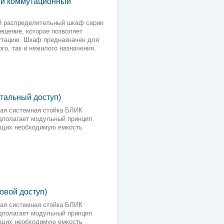
ый коммутационный
й распределительный шкаф серии
ешение, которое позволяет
утацию. Шкаф предназначен для
го, так и нежилого назначения.
тальный доступ)
ая системная стойка БЛИК
едполагает модульный принцип
ющих необходимую емкость
овой доступ)
ая системная стойка БЛИК
едполагает модульный принцип
ющих необходимую емкость