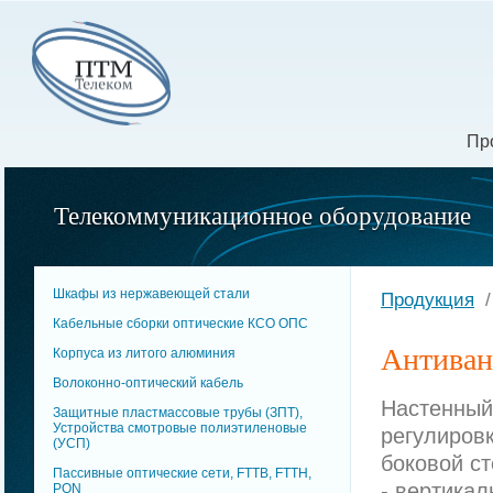
Пр
Телекоммуникационное оборудование
Шкафы из нержавеющей стали
Продукция
Кабельные сборки оптические КСО ОПC
Антиван
Корпуса из литого алюминия
Волоконно-оптический кабель
Настенный
Защитные пластмассовые трубы (ЗПТ),
Устройства смотровые полиэтиленовые
регулиров
(УСП)
боковой с
Пассивные оптические сети, FTTB, FTTH,
- вертикал
PON