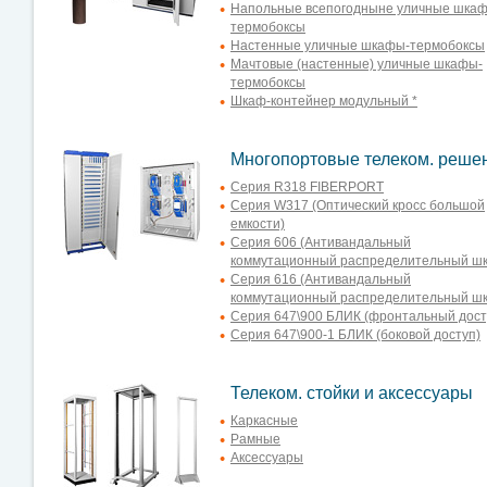
Напольные всепогодныне уличные шка
термобоксы
Настенные уличные шкафы-термобоксы
Мачтовые (настенные) уличные шкафы-
термобоксы
Шкаф-контейнер модульный *
Многопортовые телеком. реше
Серия R318 FIBERPORT
Серия W317 (Оптический кросс большой
емкости)
Серия 606 (Антивандальный
коммутационный распределительный ш
Серия 616 (Антивандальный
коммутационный распределительный ш
Серия 647\900 БЛИК (фронтальный дост
Серия 647\900-1 БЛИК (боковой доступ)
Телеком. стойки и аксессуары
Каркасные
Рамные
Аксессуары