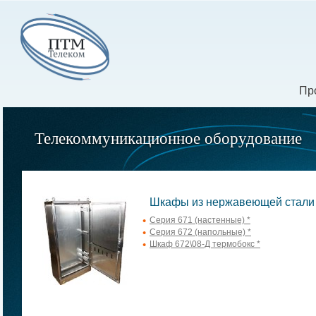
Пр
Телекоммуникационное оборудование
Шкафы из нержавеющей стали
Серия 671 (настенные) *
Серия 672 (напольные) *
Шкаф 672\08-Д термобокс *