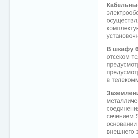
Кабельны
электрооб
осуществл
комплекту
установоч
В шкафу 6
отсеком т
предусмот
предусмот
в телеком
Заземлен
металличе
соединени
сечением 
основании
внешнего 