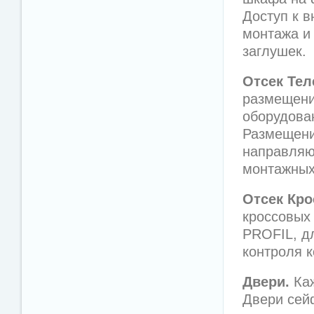
Доступ к в
монтажа и
заглушек.
Отсек Те
размещени
оборудован
Размещени
направляю
монтажных
Отсек Кр
кроссовых
РROFIL, д
контроля к
Двери.
Каж
Двери сей