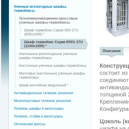
Уличные всепогодные шкафы-
термобоксы
Телекоммуникационно-кроссовые
уличные шкафы-термобоксы
Шкаф-термобокс Серия 650-27U
(800х1000) *
Шкаф-термобокс Серия 650\1-37U
(1100х1000) *
Описание
Напольные всепогодныне уличные
шкафы-термобоксы
Конструк
Настенные уличные шкафы-термобоксы
состоит из
Мачтовые (настенные) уличные шкафы-
термобоксы
соединяют
Шкаф-контейнер модульный *
антиванда
Антивандальные телеком. решения
толщиной 
Крепление
Многопортовые телеком. решения
Конфигура
Телеком. шкафы и аксессуары
Телеком. стойки и аксессуары
Цоколь (к
Оптические кроссы
шкафа на 