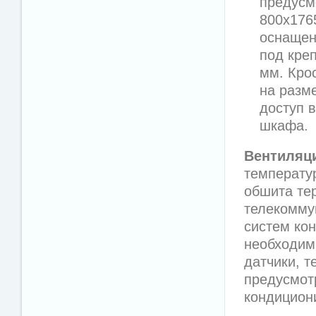
предусм
800х176
оснащен
под кре
мм. Кро
на разм
доступ в
шкафа.
Вентиляци
температу
обшита те
телекомму
систем кон
необходим
датчики, 
предусмот
кондицион