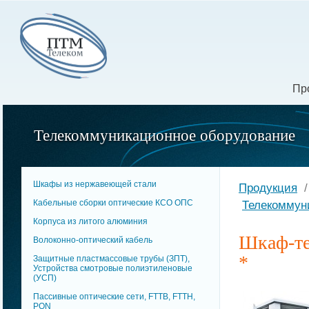
Пр
Телекоммуникационное оборудование
Шкафы из нержавеющей стали
Продукция
Кабельные сборки оптические КСО ОПC
Телекоммун
Корпуса из литого алюминия
Шкаф-те
Волоконно-оптический кабель
*
Защитные пластмассовые трубы (ЗПТ),
Устройства смотровые полиэтиленовые
(УСП)
Пассивные оптические сети, FTTB, FTTH,
PON