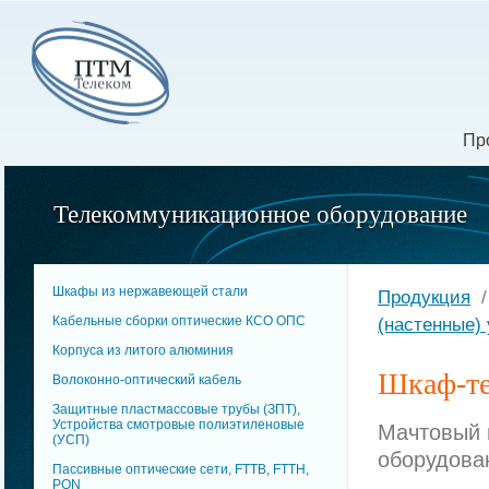
Пр
Телекоммуникационное оборудование
Шкафы из нержавеющей стали
Продукция
Кабельные сборки оптические КСО ОПC
(настенные)
Корпуса из литого алюминия
Шкаф-те
Волоконно-оптический кабель
Защитные пластмассовые трубы (ЗПТ),
Устройства смотровые полиэтиленовые
Мачтовый 
(УСП)
оборудова
Пассивные оптические сети, FTTB, FTTH,
PON