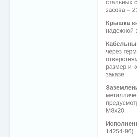
стальных 
засова – 2
Крышка
вы
надежной 
Кабельны
через гер
отверстиям
размер и 
заказе.
Заземлен
металличе
предусмот
М8х20.
Исполнен
14254-96)