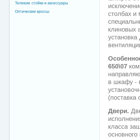
Телеком. стойки и аксессуары
исключени
Оптические кроссы
столбах и
специальн
клиновых 
установка 
вентиляци
Особеннос
650\07
ком
направляю
в шкафу -
установоч
(поставка 
Двери.
Две
исполнени
класса за
основного