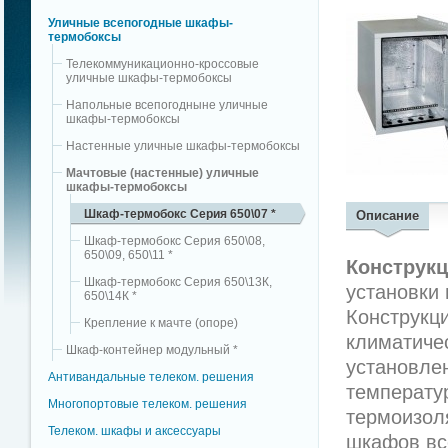
Уличные всепогодные шкафы-
термобоксы
Телекоммуникационно-кроссовые
уличные шкафы-термобоксы
Напольные всепогодныне уличные
шкафы-термобоксы
Настенные уличные шкафы-термобоксы
Мачтовые (настенные) уличные
шкафы-термобоксы
Шкаф-термобокс Серия 650\07 *
Описание
Шкаф-термобокс Серия 650\08,
650\09, 650\11 *
Конструкц
Шкаф-термобокс Серия 650\13К,
установки 
650\14К *
Конструкц
Крепление к мачте (опоре)
климатиче
Шкаф-контейнер модульный *
установле
Антивандальные телеком. решения
температу
Многопортовые телеком. решения
термоизол
Телеком. шкафы и аксессуары
шкафов вс