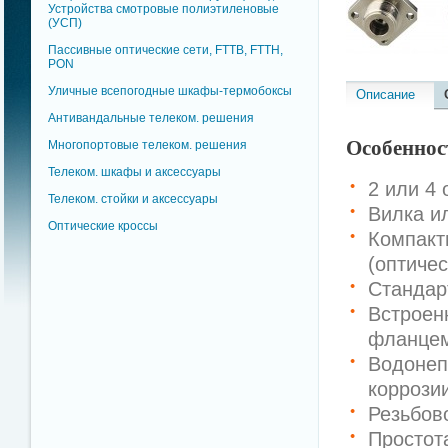
Устройства смотровые полиэтиленовые
(УСП)
Пассивные оптические сети, FTTB, FTTH,
PON
Уличные всепогодные шкафы-термобоксы
Описание
Антивандальные телеком. решения
Особеннос
Многопортовые телеком. решения
Телеком. шкафы и аксессуары
2 или 4
Телеком. стойки и аксессуары
Вилка и
Оптические кроссы
Компакт
(оптичес
Стандар
Встроен
фланцем
Водонеп
коррози
Резьбов
Простот