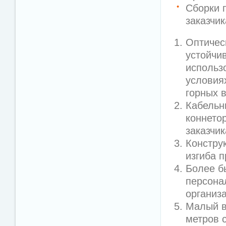
Сборки 
заказчи
Оптичес
устойчи
использ
условия
горных 
Кабельн
коннето
заказчик
Констру
изгиба 
Более б
персона
организ
Малый в
метров с