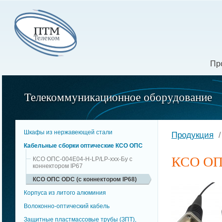
Пр
Телекоммуникационное оборудование
Шкафы из нержавеющей стали
Продукция
Кабельные сборки оптические КСО ОПC
КСО ОПС
КСО ОПС-004Е04-H-LP/LP-ххх-Бу с
коннектором IP67
КСО ОПС ODC (с коннектором IP68)
Корпуса из литого алюминия
Волоконно-оптический кабель
Защитные пластмассовые трубы (ЗПТ),