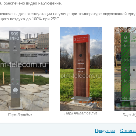
а, обеспечено видео наблюдение.
азначены для эксплуатации на улице при температуре окружающей среды
щего воздуха до 100% при 25°С.
Парк Филатов луг
Парк Зарядье
Парк Му
Продукция
О компа