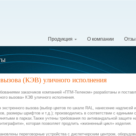
Продукция
О компании
Отз
ты
 вызова (КЭВ) уличного исполнения
ебованиями заказчиков компанией «ПТМ-Телеком» разработаны и поставл
ного вызова» КЭВ уличного исполнения.
экстренного вызова (выбор цветов по шкале RAL, нанесение надписей и
ов, размеры шрифтов и т.д.); производились в соответствии с едиными 
нятыми в парках.Также учтены требования по антивандальной защите н
нтиграфити», которая позволяет продлить «жизненный цикл» изделия.
тановлены переговорные устройства с диспетчерским центром, оборудова