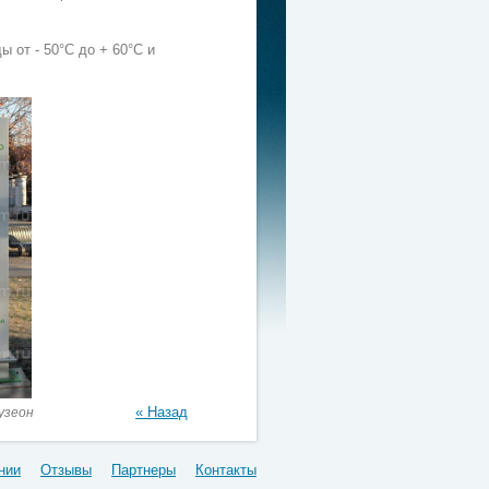
 от - 50°С до + 60°С и
« Назад
зеон
нии
Отзывы
Партнеры
Контакты